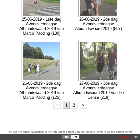
25-06-2019 - 1ste dag
26-06-2019 - 2de dag
Avondvierdaagse
Avondvierdaagse
Albrandswaard 2019 van
Albrandswaard 2019 (897)
Marco Padding (130)
26-06-2019 - 2de dag
27-06-2019 - 3de dag
Avondvierdaagse
Avondvierdaagse
Albrandswaard 2019 van
Albrandswaard 2019 van Do
Marco Padding (125)
Cense (219)
<
1
2
>
Tip: On the small navigation in the left upper corner you can directly jump to all the parent levels.
No Cache!
|