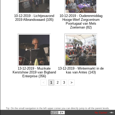
10-12-2019 - Lichtjesavond
10-12-2019 - Ouderenmiddag
2019 Albrandswaard (105)
Hooge-Werf Zorgcentrum
Poortugaal van Mels
Zoeteman (82)
13-12-2019 - Muzikale
13-12-2019 - Wintermarkt in de
Kerstshow 2019 van Bigband
kas van Antes (143)
Enterprise (356)
<
1
2
3
>
Tip: On the small navigation in the left upper corner you can directly jump to all the parent levels.
No Cache!
|