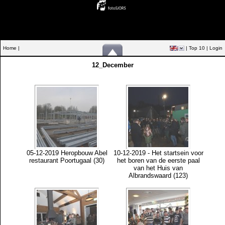
Home |
|
Top 10
|
Login
12_December
05-12-2019 Heropbouw Abel
10-12-2019 - Het startsein voor
restaurant Poortugaal (30)
het boren van de eerste paal
van het Huis van
Albrandswaard (123)