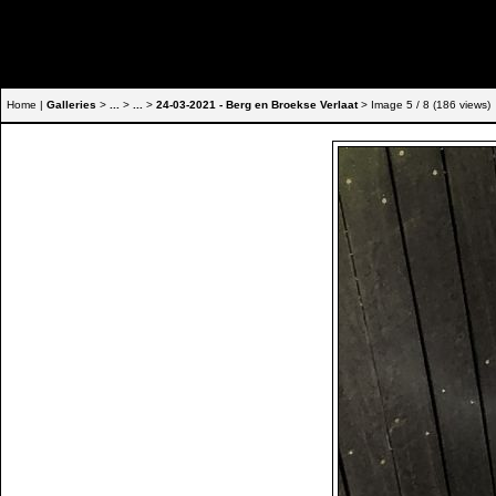
Home |
Galleries
>
...
>
...
>
24-03-2021 - Berg en Broekse Verlaat
> Image
5
/ 8 (
186
views)