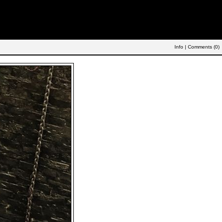
Info
|
Comments (
0
)