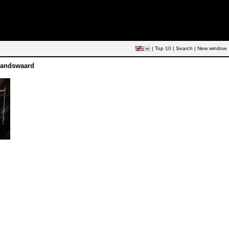
|
Top 10
|
Search
|
New window
brandswaard