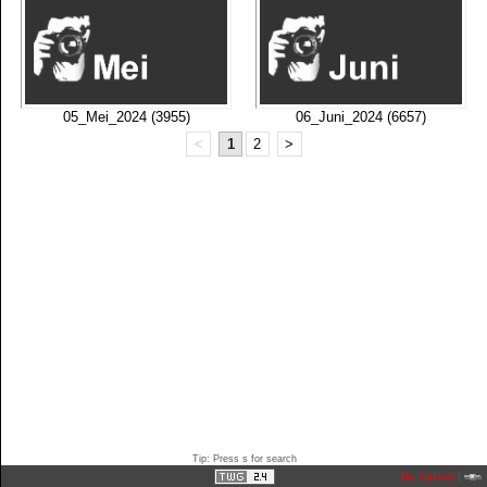
05_Mei_2024 (3955)
06_Juni_2024 (6657)
<
1
2
>
Tip: Press s for search
No Cache!
|