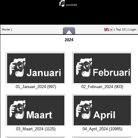
Home |
|
Top 10
|
Login
2024
01_Januari_2024 (997)
02_Februari_2024 (903)
03_Maart_2024 (1125)
04_April_2024 (10985)